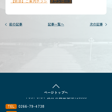
【別添】ご案内チラシ
ダウンロード
前の記事
記事一覧へ
次の記事
原村商工会
ページ
トップへ
〒391-0104 長野県諏訪郡原村6555
TEL
0266-79-4738